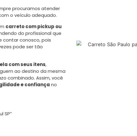
mpre procuramos atender
 com o veículo adequado.
 um
carreto com pickup ou
dendo do profissional que
 contar conosco, pois
vezes pode ser tão
la com seus itens
,
eguem ao destino da mesma
azo combinado. Assim, você
gilidade e confiança
no
l SP”