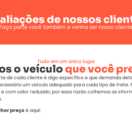
aliações de nossos clien
Faça parte você também e venha ser nosso client
Tudo em um único lugar
s o veículo
que você pr
te de cada cliente é algo específico e que demanda de
 necessário um veículo adequado para cada tipo de fret
 e com valor reduzido, por essa razão colhemos as infor
.
hor preço
é aqui!