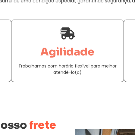
usufrui de uma condição especial, garantindo segurança, ag
Agilidade
Trabalhamos com horário flexível para melhor
s
atendê-lo(a)
nosso
frete