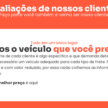
aliações de nossos clien
Faça parte você também e venha ser nosso client
Tudo em um único lugar
s o veículo
que você pr
te de cada cliente é algo específico e que demanda de
 necessário um veículo adequado para cada tipo de fret
 e com valor reduzido, por essa razão colhemos as infor
.
elhor preço
é aqui!