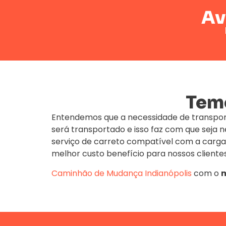
Av
Temo
Entendemos que a necessidade de transpor
será transportado e isso faz com que seja
serviço de carreto compatível com a carga
melhor custo benefício para nossos clientes
Caminhão de Mudança
Indianópolis
com o
m