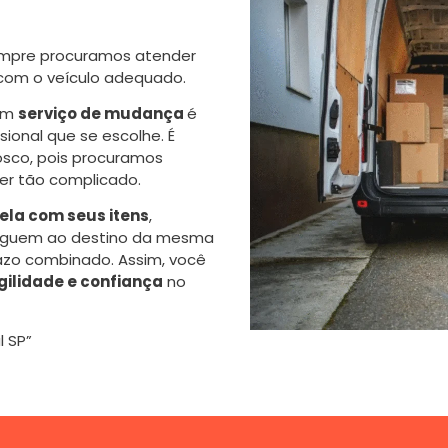
mpre procuramos atender
 com o veículo adequado.
 um
serviço de mudança
é
onal que se escolhe. É
sco, pois procuramos
er tão complicado.
la com seus itens
,
eguem ao destino da mesma
azo combinado. Assim, você
gilidade e confiança
no
 SP”