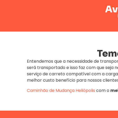
Av
Temo
Entendemos que a necessidade de transpor
será transportado e isso faz com que seja
serviço de carreto compatível com a carga
melhor custo benefício para nossos clientes
Caminhão de Mudança
Heliópolis
com o
mel