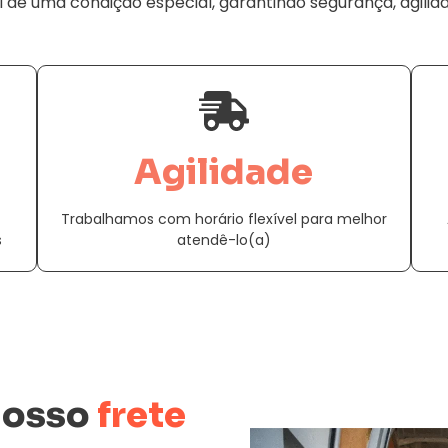
ui de uma condição especial, garantindo segurança, agilid
Agilidade
Trabalhamos com horário flexível para melhor
s
atendê-lo(a)
nosso
frete