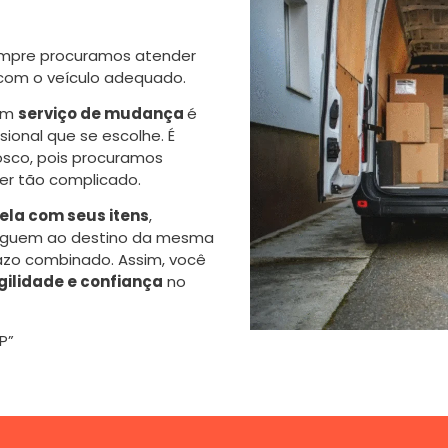
mpre procuramos atender
 com o veículo adequado.
 um
serviço de mudança
é
onal que se escolhe. É
sco, pois procuramos
er tão complicado.
la com seus itens
,
eguem ao destino da mesma
azo combinado. Assim, você
gilidade e confiança
no
P”