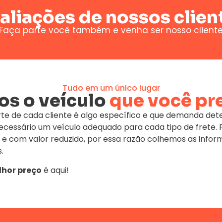
aliações de nossos clien
Faça parte você também e venha ser nosso client
Tudo em um único lugar
s o veículo
que você pr
te de cada cliente é algo específico e que demanda de
 necessário um veículo adequado para cada tipo de fret
 e com valor reduzido, por essa razão colhemos as infor
.
hor preço
é aqui!